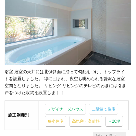
浴室 浴室の天井には北側斜面に沿って勾配をつけ、トップライ
トを設置しました。 緑に囲まれ、夜空も眺められる贅沢な浴室
空間となりました。 リビング リビングのテレビのわきには引き
戸をつけた収納を設置しま […]
デザイナーズハウス
二階建て住宅
施工例種別
狭小住宅
高気密・高断熱
～20坪