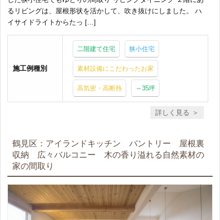
るリビングは、屋根形状を活かして、吹き抜けにしました。 ハ
イサイドライトからたっ […]
二階建て住宅
狭小住宅
施工例種別
素材設備にこだわったお家
高気密・高断熱
～35坪
詳しく見る
鶴見区：アイランドキッチン パントリー 屋根裏
収納 広々バルコニー 木の香り溢れる自然素材の
家の間取り