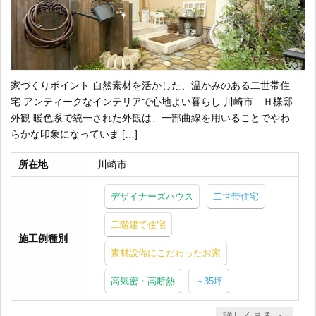
家づくりポイント 自然素材を活かした、温かみのある二世帯住
宅 アンティークなインテリアで心地よい暮らし 川崎市 Ｈ様邸
外観 暖色系で統一された外観は、一部曲線を用いることでやわ
らかな印象になっていま […]
所在地
川崎市
デザイナーズハウス
二世帯住宅
二階建て住宅
施工例種別
素材設備にこだわったお家
高気密・高断熱
～35坪
詳しく見る