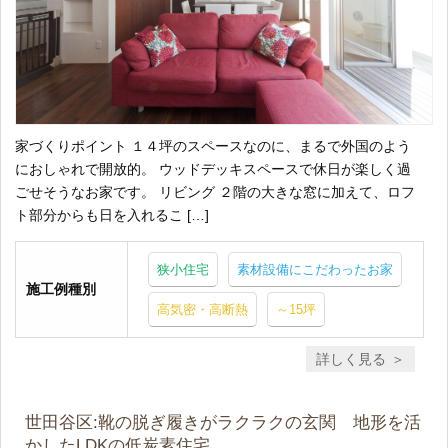
家づくりポイント １４坪のスペースなのに、まるで外国のよう
におしゃれで開放的。 ウッドデッキスペースで休日が楽しく過
ごせそうなお家です。 リビング ２階の大きな窓に加えて、ロフ
ト部分からも日を入れるこ […]
狭小住宅
素材設備にこだわったお家
施工例種別
高気密・高断熱
～15坪
詳しく見る
世田谷区:靴の脱ぎ履きがラクラクの玄関 地形を活
かしたLDKの低炭素住宅