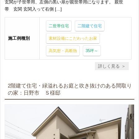
玄関が子世帯用、左側の黒い扉が親世帯用になります。 親世
帯 玄関 玄関入って右側 […]
二世帯住宅
二階建て住宅
施工例種別
素材設備にこだわったお家
高気密・高断熱
35坪～
詳しく見る
2階建て住宅・緑溢れるお庭と吹き抜けのある間取り
の家：日野市 Ｓ様邸