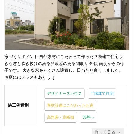
家づくりポイント 自然素材にこだわって作った２階建て住宅 大
きな窓と吹き抜けのある開放感のある間取り 外観 南側からの様
子です。 大きな窓をたくさん設置し、日当たり良くしました。
お庭にはテラスもあり […]
デザイナーズハウス
二階建て住宅
施工例種別
素材設備にこだわったお家
高気密・高断熱
35坪～
詳しく見る