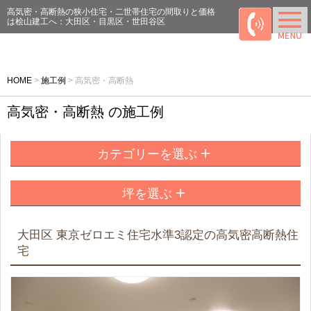
高気密・高断熱の狭小住宅・二世帯住宅の間取りと価格
は桧山建工へ：大田区・目黒区・世田谷区
HOME
>
施工例
>
高気密・高断熱
高気密・高断熱 の施工例
＋
カテゴリーを選ぶ
＋
坪を選ぶ
大田区 東京ゼロエミ住宅水準3認定の高気密高断熱住
宅