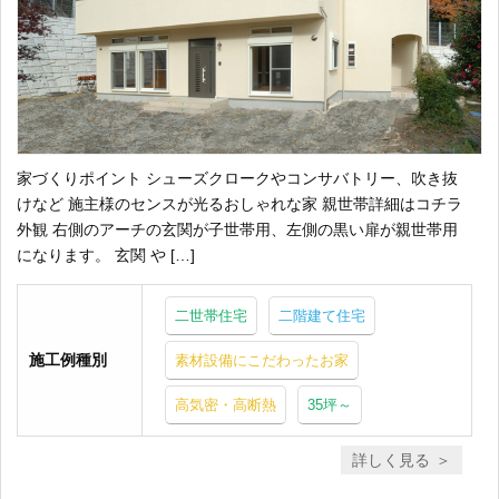
家づくりポイント シューズクロークやコンサバトリー、吹き抜
けなど 施主様のセンスが光るおしゃれな家 親世帯詳細はコチラ
外観 右側のアーチの玄関が子世帯用、左側の黒い扉が親世帯用
になります。 玄関 や […]
二世帯住宅
二階建て住宅
施工例種別
素材設備にこだわったお家
高気密・高断熱
35坪～
詳しく見る