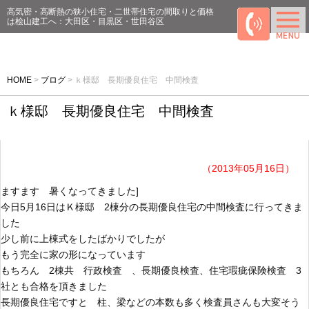
高気密・高断熱の狭小住宅・二世帯住宅の間取りと価格
は桧山建工へ：大田区・目黒区・世田谷区
HOME
>
ブログ
>
ｋ様邸 長期優良住宅 中間検査
ｋ様邸 長期優良住宅 中間検査
（2013年05月16日）
ますます 暑くなってきました]
今日5月16日はＫ様邸 2棟分の長期優良住宅の中間検査に行ってきま
した
少し前に上棟式をしたばかりでしたが
もう完全に家の形になっています
もちろん 2棟共 行政検査 、長期優良検査、住宅瑕疵保険検査 3
社とも合格を頂きました
長期優良住宅ですと 柱、梁などの本数も多く検査員さんも大変そう