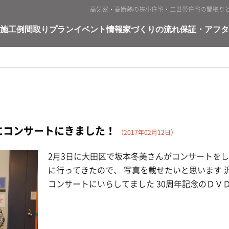
高気密・高断熱の狭小住宅・二世帯住宅の間取り
施工例
間取りプラン
イベント情報
家づくりの流れ
保証・アフタ
にコンサートにきました！
（2017年02月12日）
2月3日に大田区で坂本冬美さんがコンサートをし
に行ってきたので、 写真を載せたいと思います 
コンサートにいらしてました 30周年記念のＤＶＤも