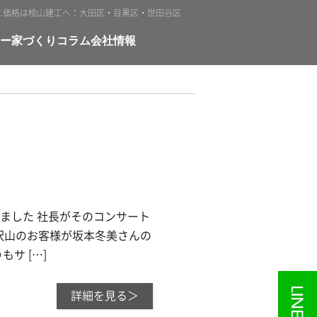
と価格は桧山建工へ：大田区・目黒区・世田谷区
ー
家づくりコラム
会社情報
ました 社長がそのコンサート
沢山のお客様が坂本冬美さんの
サ […]
詳細を見る＞