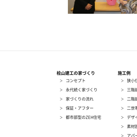
桧山建工の家づくり
施工例
コンセプト
狭小
永代続く家づくり
三階
家づくりの流れ
二階
保証・アフター
二世
都市部型のZEH住宅
デザ
素材
アパ