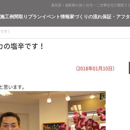
高気密・高断熱の狭小住宅・二世帯住宅の間取り
施工例
間取りプラン
イベント情報
家づくりの流れ
保証・アフタ
辛です！
カの塩辛です！
（2018年01月10日）
と思います。