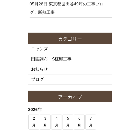
05月28日
東京都世田谷49坪の工事ブロ
グ：断熱工事
カテゴリー
ニャンズ
田園調布 S様邸工事
お知らせ
ブログ
アーカイブ
2026年
2
3
4
5
6
7
月
月
月
月
月
月