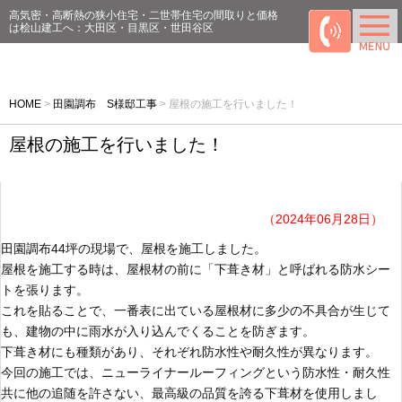
高気密・高断熱の狭小住宅・二世帯住宅の間取りと価格
は桧山建工へ：大田区・目黒区・世田谷区
HOME
>
田園調布 S様邸工事
>
屋根の施工を行いました！
屋根の施工を行いました！
（2024年06月28日）
田園調布44坪の現場で、屋根を施工しました。
屋根を施工する時は、屋根材の前に「下葺き材」と呼ばれる防水シー
トを張ります。
これを貼ることで、一番表に出ている屋根材に多少の不具合が生じて
も、建物の中に雨水が入り込んでくることを防ぎます。
下葺き材にも種類があり、それぞれ防水性や耐久性が異なります。
今回の施工では、ニューライナールーフィングという防水性・耐久性
共に他の追随を許さない、最高級の品質を誇る下葺材を使用しまし