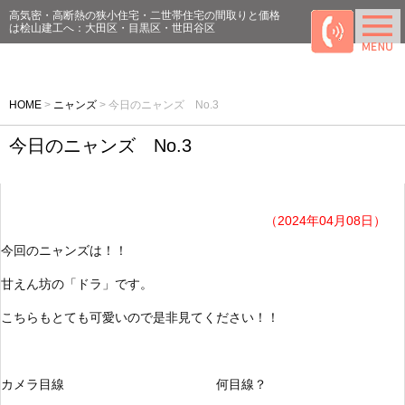
高気密・高断熱の狭小住宅・二世帯住宅の間取りと価格
は桧山建工へ：大田区・目黒区・世田谷区
HOME
>
ニャンズ
>
今日のニャンズ No.3
今日のニャンズ No.3
（2024年04月08日）
今回のニャンズは！！
甘えん坊の「ドラ」です。
こちらもとても可愛いので是非見てください！！
カメラ目線 何目線？