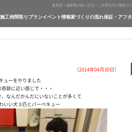
高気密・高断熱の狭小住宅・二世帯住宅の間取り
施工例
間取りプラン
イベント情報
家づくりの流れ
保証・アフタ
（2014年04月30日）
キューをやりました
は奇跡に近い感じで・・・
で、なんだかんだにいないことが多くて
わいい犬３匹とバーベキュー