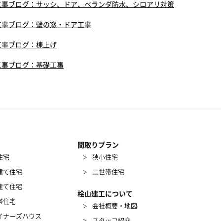
工事ブログ：サッシ、ドア、ベランダ防水、シロアリ対策
工事ブログ：壁の窓・ドア工事
工事ブログ：棟上げ
工事ブログ：基礎工事
間取りプラン
住宅
狭小住宅
建て住宅
二世帯住宅
建て住宅
桧山建工について
帯住宅
会社概要・地図
イナーズハウス
スタッフ紹介