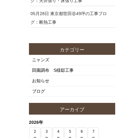
グ：天井張り・床張り工事
05月28日
東京都世田谷49坪の工事ブロ
グ：断熱工事
カテゴリー
ニャンズ
田園調布 S様邸工事
お知らせ
ブログ
アーカイブ
2026年
2
3
4
5
6
7