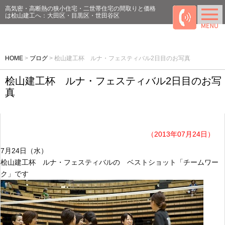
高気密・高断熱の狭小住宅・二世帯住宅の間取りと価格
は桧山建工へ：大田区・目黒区・世田谷区
HOME
>
ブログ
>
桧山建工杯 ルナ・フェスティバル2日目のお写真
桧山建工杯 ルナ・フェスティバル2日目のお写
真
（2013年07月24日）
7月24日（水）
桧山建工杯 ルナ・フェスティバルの ベストショット「チームワー
ク」です