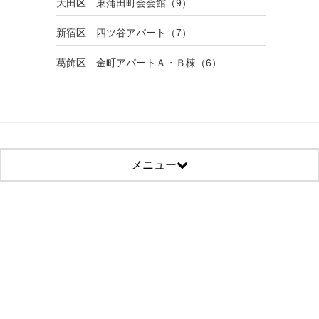
大田区 東蒲田町会会館（9）
新宿区 四ツ谷アパート（7）
葛飾区 金町アパートＡ・Ｂ棟（6）
メニュー