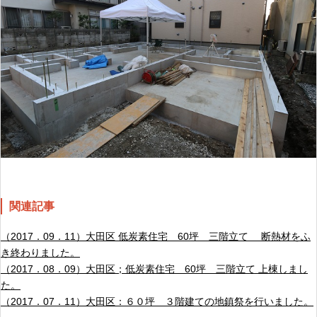
関連記事
（2017．09．11）大田区 低炭素住宅 60坪 三階立て 断熱材をふ
き終わりました。
（2017．08．09）大田区；低炭素住宅 60坪 三階立て 上棟しまし
た。
（2017．07．11）大田区：６０坪 ３階建ての地鎮祭を行いました。