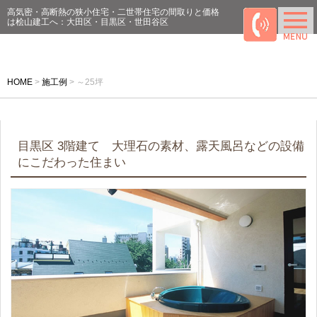
高気密・高断熱の狭小住宅・二世帯住宅の間取りと価格
は桧山建工へ：大田区・目黒区・世田谷区
HOME
>
施工例
>
～25坪
目黒区 3階建て 大理石の素材、露天風呂などの設備
にこだわった住まい