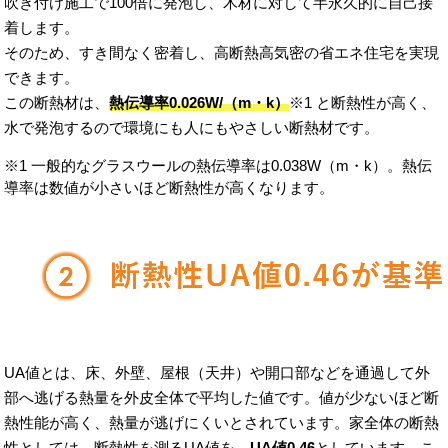
吹き付け施工で100倍に発泡し、木材に対して半永久的に自己接
着します。
そのため、すき間なく密着し、高断熱高気密の省エネ住宅を実現
できます。
この断熱材は、
熱伝導率0.026W/（m・k）
※1 と断熱性が高く、
水で発泡するので環境にも人にもやさしい断熱材です。
※1 一般的なグラスウールの熱伝導率は0.038W（m・k）。熱伝
導率は数値が小さいほど断熱性が高くなります。
UA値とは、床、外壁、屋根（天井）や開口部などを通過して外
部へ逃げる熱量を外皮全体で平均した値です。値が少ないほど断
熱性能が高く、熱量が逃げにくいとされています。家全体の断熱
性としては、断熱性を測るUA値を、
UA値0.46
としています。こ