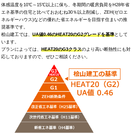
体感温度を10℃～15℃以上に保ち、冬期間の暖房負荷をH28年省
エネ基準の住宅と比べておおむね30％以上削減し、ZEH(ゼロエ
ネルギーハウス)などの優れた省エネルギーを目指す住まいの推
奨基準です。
桧山建工では、
UA値0.46のHEAT20のG2グレードを基準
として
います。
プランによっては、
HEAT20のG3クラス
のより高い断熱性にも対
応しておりますので、ぜひご相談ください。